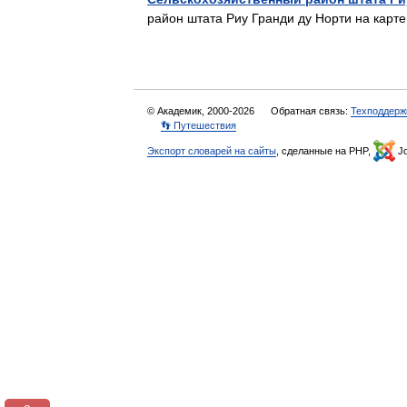
район штата Риу Гранди ду Норти на кар
© Академик, 2000-2026
Обратная связь:
Техподдерж
👣 Путешествия
Экспорт словарей на сайты
, сделанные на PHP,
Jo