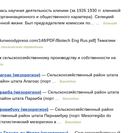
сь научная деятельность клиники (за 1926 1930 гг. клиникой
организационного и общественного характера). Селицкий
венной жизни. Был председателем комиссии по… …
Большая
dunwoodypress.com/148/PDF/Biotech Eng Rus.pdf] Тематики
 технического переводчика
сельскохозяйственному производству и собственности на
ии
агоас (мезорегион)
— Сельскохозяйственный район штата
 район штата Алагоас (порт …
Википедия
раиба (мезорегион)
— Сельскохозяйственный район штата
й район штата Параиба (порт …
Википедия
рнамбуку (мезорегион)
— Сельскохозяйственный район
ственный район штата Пернамбуку (порт. Mesorregião do
 статистический мезорегион в …
Википедия
-Гранди-ду-Норти (мезорегион)
— Сельскохозяйственный