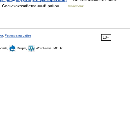
те. Сельскохозяйственный район …
Википедия
ка
,
Реклама на сайте
18+
omla,
Drupal,
WordPress, MODx.