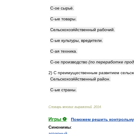
С
-
ое
сырьё
.
С
-
ые
товары
.
Сельскохозя́йственный
рабочий
.
С
-
ые
культуры
,
вредители
.
С
-
ая
техника
.
С
-
ое
производство
(
по
переработке
про
2
)
С
преимущественным
развитием
сельск
Сельскохозя́йственный
район
.
С
-
ые
страны
.
Словарь
многих
выражений
.
2014
.
Игры ⚽
Поможем решить контрольну
Синонимы
:
аграрный