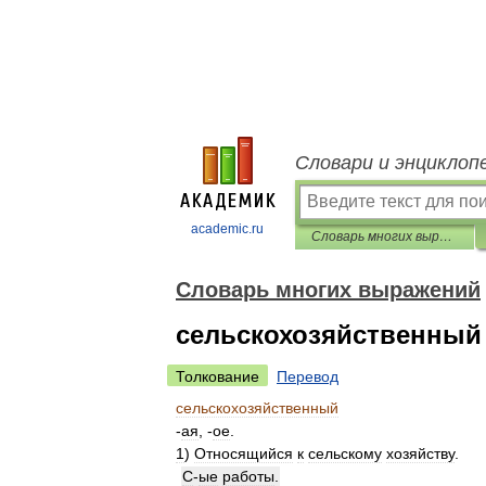
Словари и энциклоп
academic.ru
Словарь многих выражений
Словарь многих выражений
сельскохозяйственный
Толкование
Перевод
сельскохозяйственный
-
ая
, -
ое
.
1
)
Относящийся
к
сельскому
хозяйству
.
С
-
ые
работы
.