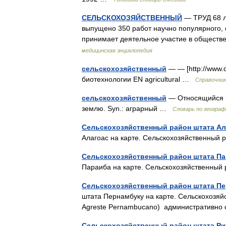
СЕЛЬСКОХОЗЯЙСТВЕННЫЙ
— ТРУД 68 ла
выпущено 350 работ научно популярного, 
принимает деятельное участие в общест
медицинская энциклопедия
сельскохозяйственный
— — [http://www.
биотехнологии EN agricultural …
Справочник
сельскохозяйственный
— Относящийся к 
землю. Syn.: аграрный …
Словарь по географ
Сельскохозяйственный район штата Ал
Алагоас на карте. Сельскохозяйственный
Сельскохозяйственный район штата Па
Параиба на карте. Сельскохозяйственны
Сельскохозяйственный район штата Пе
штата Пернамбуку на карте. Сельскохозяй
Agreste Pernambucano) административно
Сельскохозяйственный район штата Риу